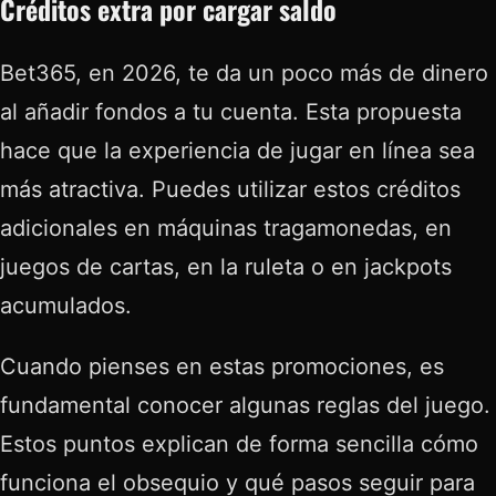
Créditos extra por cargar saldo
Bet365, en 2026, te da un poco más de dinero
al añadir fondos a tu cuenta. Esta propuesta
hace que la experiencia de jugar en línea sea
más atractiva. Puedes utilizar estos créditos
adicionales en máquinas tragamonedas, en
juegos de cartas, en la ruleta o en jackpots
acumulados.
Cuando pienses en estas promociones, es
fundamental conocer algunas reglas del juego.
Estos puntos explican de forma sencilla cómo
funciona el obsequio y qué pasos seguir para