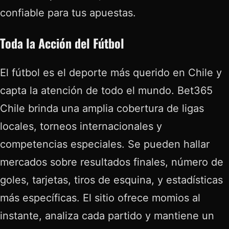
confiable para tus apuestas.
Toda la Acción del Fútbol
El fútbol es el deporte más querido en Chile y
capta la atención de todo el mundo. Bet365
Chile brinda una amplia cobertura de ligas
locales, torneos internacionales y
competencias especiales. Se pueden hallar
mercados sobre resultados finales, número de
goles, tarjetas, tiros de esquina, y estadísticas
más específicas. El sitio ofrece momios al
instante, analiza cada partido y mantiene un