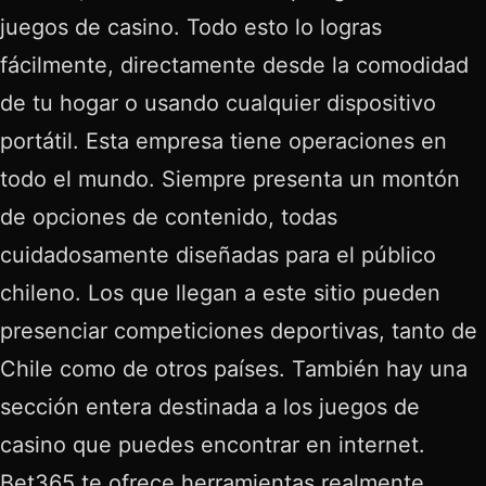
juegos de casino. Todo esto lo logras
fácilmente, directamente desde la comodidad
de tu hogar o usando cualquier dispositivo
portátil. Esta empresa tiene operaciones en
todo el mundo. Siempre presenta un montón
de opciones de contenido, todas
cuidadosamente diseñadas para el público
chileno. Los que llegan a este sitio pueden
presenciar competiciones deportivas, tanto de
Chile como de otros países. También hay una
sección entera destinada a los juegos de
casino que puedes encontrar en internet.
Bet365 te ofrece herramientas realmente