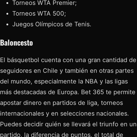
Torneos WTA Premier;
Torneos WTA 500;
Juegos Olímpicos de Tenis.
Baloncesto
El básquetbol cuenta con una gran cantidad de
seguidores en Chile y también en otras partes
del mundo, especialmente la NBA y las ligas
más destacadas de Europa. Bet 365 te permite
apostar dinero en partidos de liga, torneos
internacionales y en selecciones nacionales.
Puedes decidir quién se llevará el triunfo en un
partido, la diferencia de puntos, el total de