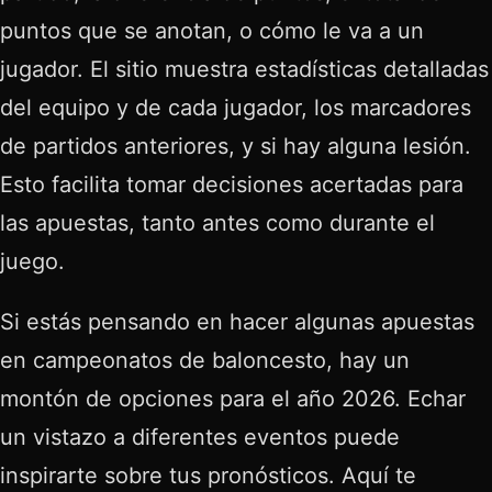
puntos que se anotan, o cómo le va a un
jugador. El sitio muestra estadísticas detalladas
del equipo y de cada jugador, los marcadores
de partidos anteriores, y si hay alguna lesión.
Esto facilita tomar decisiones acertadas para
las apuestas, tanto antes como durante el
juego.
Si estás pensando en hacer algunas apuestas
en campeonatos de baloncesto, hay un
montón de opciones para el año 2026. Echar
un vistazo a diferentes eventos puede
inspirarte sobre tus pronósticos. Aquí te