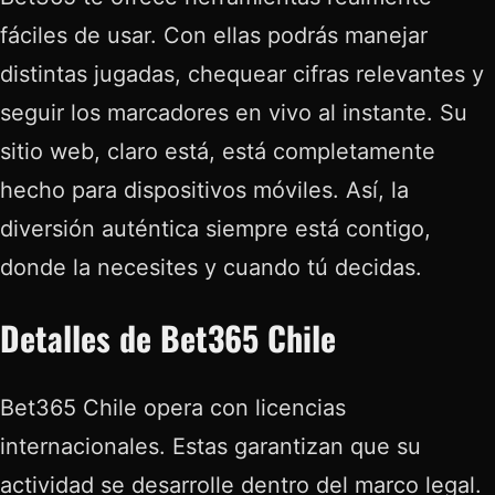
fáciles de usar. Con ellas podrás manejar
distintas jugadas, chequear cifras relevantes y
seguir los marcadores en vivo al instante. Su
sitio web, claro está, está completamente
hecho para dispositivos móviles. Así, la
diversión auténtica siempre está contigo,
donde la necesites y cuando tú decidas.
Detalles de Bet365 Chile
Bet365 Chile opera con licencias
internacionales. Estas garantizan que su
actividad se desarrolle dentro del marco legal.