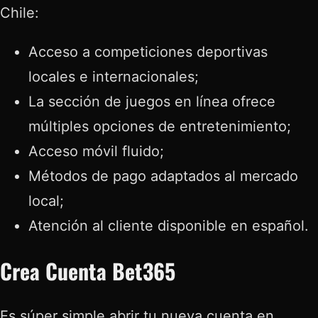
Chile:
Acceso a competiciones deportivas
locales e internacionales;
La sección de juegos en línea ofrece
múltiples opciones de entretenimiento;
Acceso móvil fluido;
Métodos de pago adaptados al mercado
local;
Atención al cliente disponible en español.
Crea Cuenta Bet365
Es súper simple abrir tu nueva cuenta en