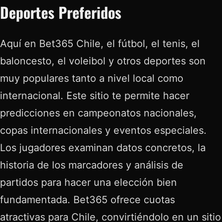
Deportes Preferidos
Aquí en Bet365 Chile, el fútbol, el tenis, el
baloncesto, el voleibol y otros deportes son
muy populares tanto a nivel local como
internacional. Este sitio te permite hacer
predicciones en campeonatos nacionales,
copas internacionales y eventos especiales.
Los jugadores examinan datos concretos, la
historia de los marcadores y análisis de
partidos para hacer una elección bien
fundamentada. Bet365 ofrece cuotas
atractivas para Chile, convirtiéndolo en un sitio