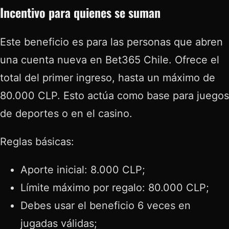
Incentivo para quienes se suman
Este beneficio es para las personas que abren
una cuenta nueva en Bet365 Chile. Ofrece el
total del primer ingreso, hasta un máximo de
80.000 CLP. Esto actúa como base para juegos
de deportes o en el casino.
Reglas básicas:
Aporte inicial: 8.000 CLP;
Límite máximo por regalo: 80.000 CLP;
Debes usar el beneficio 6 veces en
jugadas válidas;