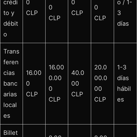
crédi
0
0
o / 1-
0
0
to y
CLP
CLP
3
CLP
CLP
débit
días
o
Trans
feren
16.00
20.0
1-3
cias
16.00
40.0
0.00
00.0
días
banc
0
00
0
00
hábil
arias
CLP
CLP
CLP
CLP
es
local
es
Billet