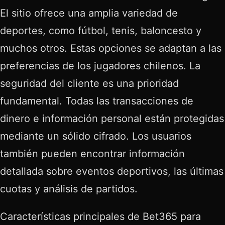
El sitio ofrece una amplia variedad de
deportes, como fútbol, ​​tenis, baloncesto y
muchos otros. Estas opciones se adaptan a las
preferencias de los jugadores chilenos. La
seguridad del cliente es una prioridad
fundamental. Todas las transacciones de
dinero e información personal están protegidas
mediante un sólido cifrado. Los usuarios
también pueden encontrar información
detallada sobre eventos deportivos, las últimas
cuotas y análisis de partidos.
Características principales de Bet365 para